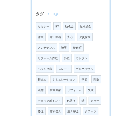
タグ
Tags
セミナー
DIY
助成金
屋根板金
詐欺
施工業者
安心
火災保険
メンテナンス
埼玉
伊奈町
リフォーム詐欺
外壁
ウレタン
ベランダ床
スレート
ガルバリウム
錆止め
シミュレーション
季節
閑散
混雑
異常気象
リフォーム
失敗
チェックポイント
色選び
錆
カラー
修理
穿き替え
履き替え
クラック