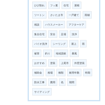
ひび割れ
フッ素
住宅
屋根
ツートン
さいたま市
一戸建て
雨樋
相談
ハウスメーカー
アフターケア
集合住宅
安全
足場
洗浄
バイオ洗浄
シーリング
屋上
雨
被害
釣り
地域貢献
暴風
おすすめ
塗装
上尾市
外壁塗装
補助金
相場
種類
耐用年数
時期
防水工事
費用
色
期間
サイディング