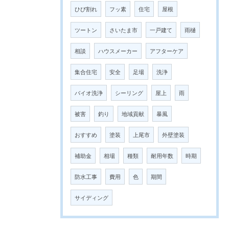
ひび割れ
フッ素
住宅
屋根
ツートン
さいたま市
一戸建て
雨樋
相談
ハウスメーカー
アフターケア
集合住宅
安全
足場
洗浄
バイオ洗浄
シーリング
屋上
雨
被害
釣り
地域貢献
暴風
おすすめ
塗装
上尾市
外壁塗装
補助金
相場
種類
耐用年数
時期
防水工事
費用
色
期間
サイディング