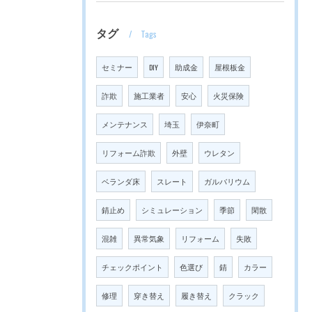
タグ
Tags
セミナー
DIY
助成金
屋根板金
詐欺
施工業者
安心
火災保険
メンテナンス
埼玉
伊奈町
リフォーム詐欺
外壁
ウレタン
ベランダ床
スレート
ガルバリウム
錆止め
シミュレーション
季節
閑散
混雑
異常気象
リフォーム
失敗
チェックポイント
色選び
錆
カラー
修理
穿き替え
履き替え
クラック